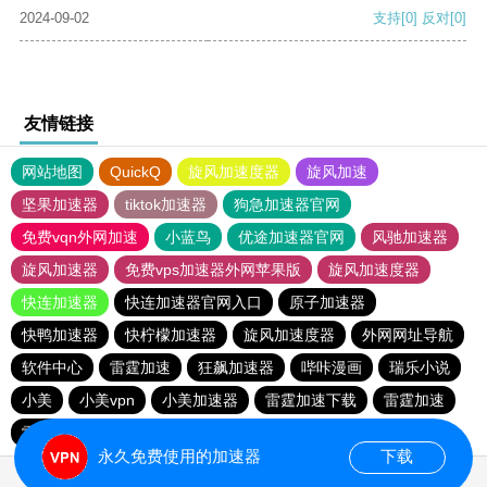
2024-09-02
支持
[0]
反对
[0]
友情链接
网站地图
QuickQ
旋风加速度器
旋风加速
坚果加速器
tiktok加速器
狗急加速器官网
免费vqn外网加速
小蓝鸟
优途加速器官网
风驰加速器
旋风加速器
免费vps加速器外网苹果版
旋风加速度器
快连加速器
快连加速器官网入口
原子加速器
快鸭加速器
快柠檬加速器
旋风加速度器
外网网址导航
软件中心
雷霆加速
狂飙加速器
哔咔漫画
瑞乐小说
小美
小美vpn
小美加速器
雷霆加速下载
雷霆加速
雷霆加速版ins
海鸥加速度
海鸥加速器下载
永久免费使用的加速器
下载