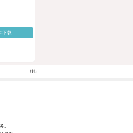
PC下载
排行
务。